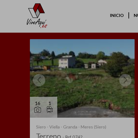
INICIO
N
16
1
Siero - Viella - Granda - Meres (Siero)
Terreno
-
Ref. 0742