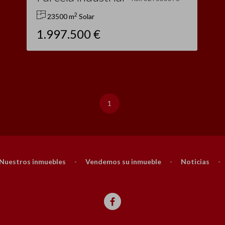
2
23500 m
Solar
1.997.500 €
1
Nuestros inmuebles
-
Vendemos su inmueble
-
Noticias
-