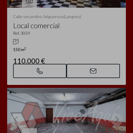
Calle secundino felgueroso(Langreo)
Local comercial
Ref. 3059
2
150 m
110.000 €