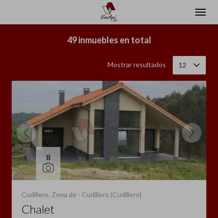
Filtrar
Ordenar
49 inmuebles en total
Mostrar resultados
12
8
Cudillero, Zona de - Cudillero (Cudillero)
Chalet