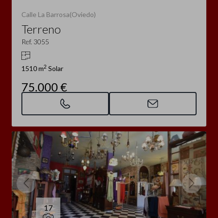
Calle La Barrosa(Oviedo)
Terreno
Ref. 3055
2
1510 m
Solar
75.000 €
17