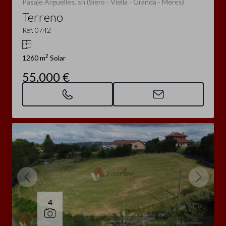
Pasaje Arguelles, sn (Siero - Viella - Granda - Meres)
Terreno
Ref. 0742
2
1260 m
Solar
55.000 €
4