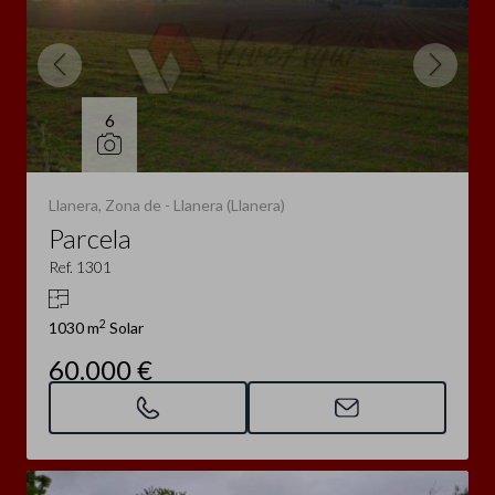
6
Llanera, Zona de - Llanera (Llanera)
Parcela
Ref. 1301
2
1030 m
Solar
60.000 €