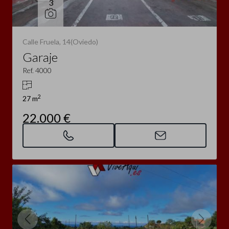
3
Calle Fruela, 14(Oviedo)
Garaje
Ref. 4000
2
27 m
22.000 €