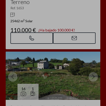
Terreno
Ref. 1653
2
25462 m
Solar
110.000 €
¡Ha bajado 100.000 €!
16
1