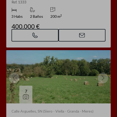
Ref. 1333
2
3 Habs
2 Baños
200 m
400.000 €
7
Calle Arguelles, SN (Siero - Viella - Granda - Meres)