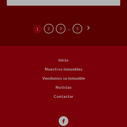
chevron_right
...
2
3
5
1
Inicio
Nuestros inmuebles
Vendemos su inmueble
Noticias
Contactar