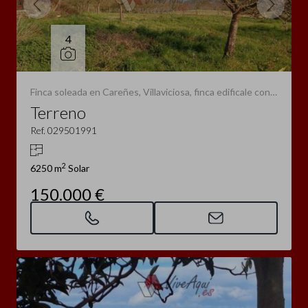
4
Finca soleada en Careñes, Villaviciosa, finca edificale con pomarada y frutales (Villaviciosa)
Terreno
Ref. 029501991
2
6250 m
Solar
150.000 €